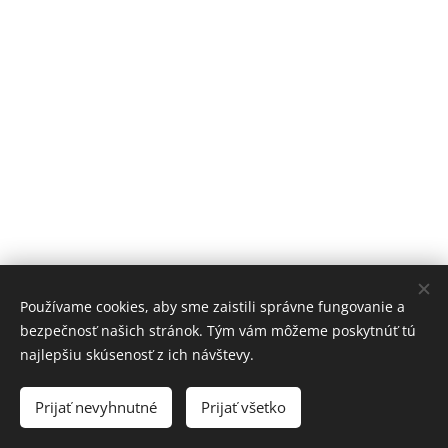
Používame cookies, aby sme zaistili správne fungovanie a
bezpečnosť našich stránok. Tým vám môžeme poskytnúť tú
najlepšiu skúsenosť z ich návštevy.
© 2015 Joga Rheia - terapia vedomým pohybom
Prijať nevyhnutné
Prijať všetko
Cookies