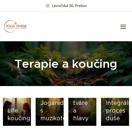
Levočská 36, Prešov
Terapie a koučing
Ajurvédska
terapia
Joganidra
tváre
Integrál
Life
s
a
proces
koučing
muzikoterapiou
hlavy
duše